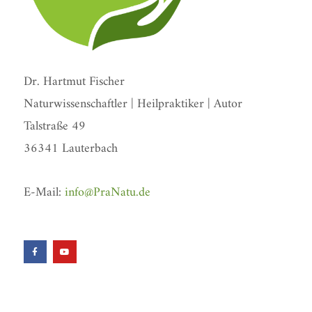
Dr. Hartmut Fischer
Naturwissenschaftler | Heilpraktiker | Autor
Talstraße 49
36341 Lauterbach
E-Mail:
info@PraNatu.de
F
Y
a
o
c
u
e
t
b
u
o
b
o
e
k
-