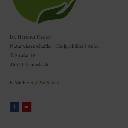
Dr. Hartmut Fischer
Naturwissenschaftler | Heilpraktiker | Autor
Talstraße 49
36341 Lauterbach
E-Mail:
info@PraNatu.de
F
Y
a
o
c
u
e
t
b
u
o
b
o
e
k