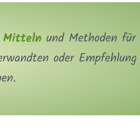
 Mitteln
und Methoden für
Verwandten oder Empfehlung
en.