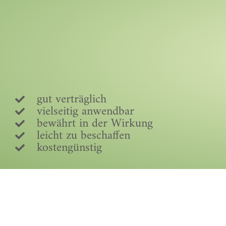
gut verträglich
vielseitig anwendbar
bewährt in der Wirkung
leicht zu beschaffen
kostengünstig