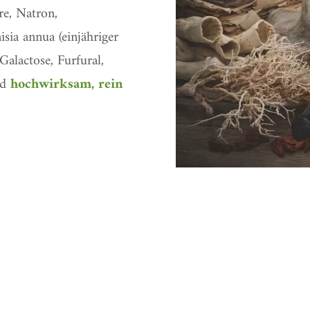
e, Natron,
sia annua (einjähriger
alactose, Furfural,
nd
hochwirksam, rein