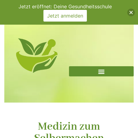
Zum
Jetzt eröffnet: Deine Gesundheitsschule
Inhalt
Jetzt anmelden
springen
Medizin zum