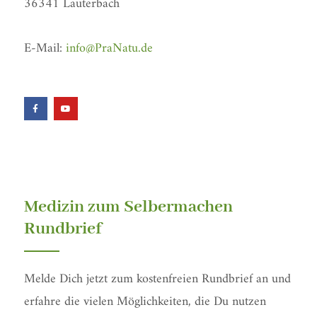
36341 Lauterbach
E-Mail:
info@PraNatu.de
F
Y
a
o
c
u
e
t
b
u
o
b
o
e
k
-
f
Medizin zum Selbermachen
Rundbrief
Melde Dich jetzt zum kostenfreien Rundbrief an und
erfahre die vielen Möglichkeiten, die Du nutzen