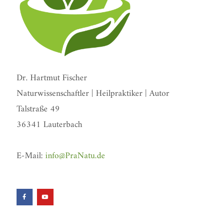
Dr. Hartmut Fischer
Naturwissenschaftler | Heilpraktiker | Autor
Talstraße 49
36341 Lauterbach
E-Mail:
info@PraNatu.de
F
Y
a
o
c
u
e
t
b
u