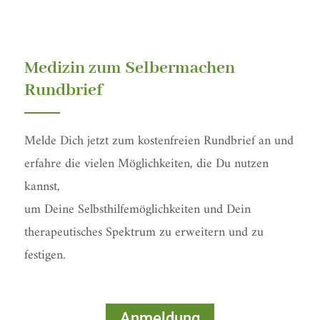
o
b
o
e
k
-
f
Medizin zum Selbermachen
Rundbrief
Melde Dich jetzt zum kostenfreien Rundbrief an und
erfahre die vielen Möglichkeiten, die Du nutzen
kannst,
um Deine Selbsthilfemöglichkeiten und Dein
therapeutisches Spektrum zu erweitern und zu
festigen.
Anmeldung