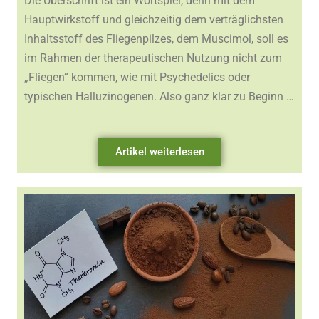
Die Überschrift ist ein Wortspiel, denn mit dem
Hauptwirkstoff und gleichzeitig dem verträglichsten
Inhaltsstoff des Fliegenpilzes, dem Muscimol, soll es
im Rahmen der therapeutischen Nutzung nicht zum
„Fliegen“ kommen, wie mit Psychedelics oder
typischen Halluzinogenen. Also ganz klar zu Beginn …
Artikel weiterlesen