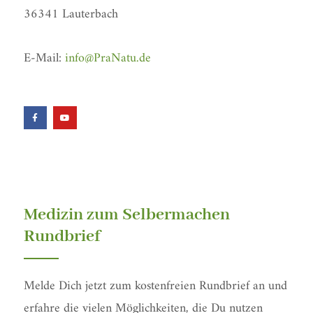
36341 Lauterbach
E-Mail:
info@PraNatu.de
F
Y
a
o
c
u
e
t
b
u
o
b
o
e
k
-
f
Medizin zum Selbermachen
Rundbrief
Melde Dich jetzt zum kostenfreien Rundbrief an und
erfahre die vielen Möglichkeiten, die Du nutzen