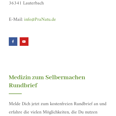
36341 Lauterbach
E-Mail:
info@PraNatu.de
F
Y
a
o
c
u
e
t
b
u
o
b
o
e
k
-
f
Medizin zum Selbermachen
Rundbrief
Melde Dich jetzt zum kostenfreien Rundbrief an und
erfahre die vielen Möglichkeiten, die Du nutzen