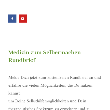
F
Y
a
o
c
u
e
t
b
u
o
b
o
e
k
-
f
Medizin zum Selbermachen
Rundbrief
Melde Dich jetzt zum kostenfreien Rundbrief an und
erfahre die vielen Möglichkeiten, die Du nutzen
kannst,
um Deine Selbsthilfemöglichkeiten und Dein
therapeutisches Spektrum zu erweitern und zu