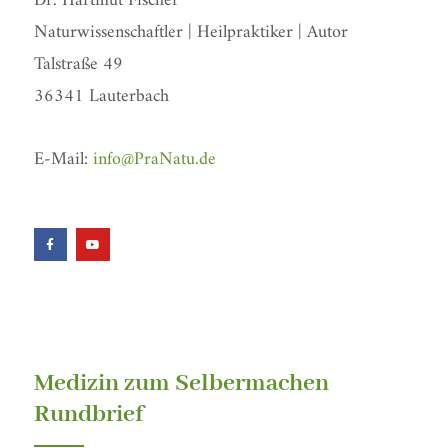
Dr. Hartmut Fischer
Naturwissenschaftler | Heilpraktiker | Autor
Talstraße 49
36341 Lauterbach
E-Mail:
info@PraNatu.de
F
Y
a
o
c
u
e
t
b
u
o
b
o
e
k
-
f
Medizin zum Selbermachen
Rundbrief