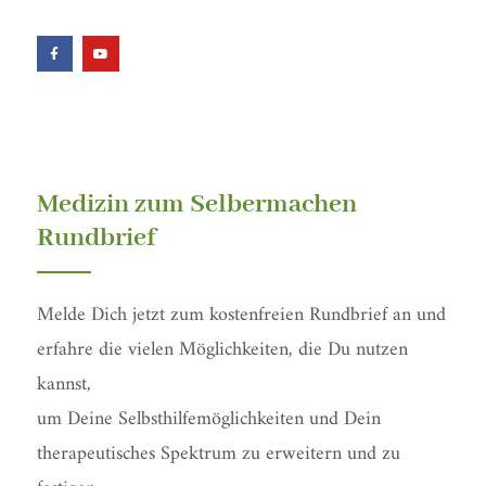
F
Y
a
o
c
u
e
t
b
u
o
b
o
e
k
-
f
Medizin zum Selbermachen
Rundbrief
Melde Dich jetzt zum kostenfreien Rundbrief an und
erfahre die vielen Möglichkeiten, die Du nutzen
kannst,
um Deine Selbsthilfemöglichkeiten und Dein
therapeutisches Spektrum zu erweitern und zu