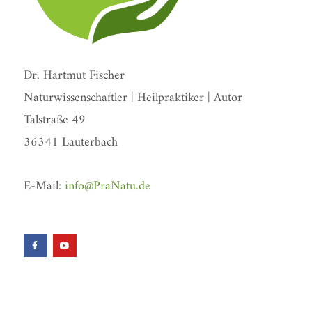
Dr. Hartmut Fischer
Naturwissenschaftler | Heilpraktiker | Autor
Talstraße 49
36341 Lauterbach
E-Mail:
info@PraNatu.de
F
Y
a
o
c
u
e
t
b
u
o
b
o
e
k
-