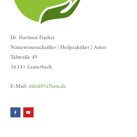
Dr. Hartmut Fischer
Naturwissenschaftler | Heilpraktiker | Autor
Talstraße 49
36341 Lauterbach
E-Mail:
info@PraNatu.de
F
Y
a
o
c
u
e
t
b
u
o
b
o
e
k