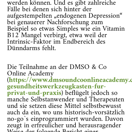
werden können. Und es gibt zahlreiche
Fälle bei denen sich hinter der
aufgestempelten „endogenen Depression“
bei genauerer Nachforschung zum
Beispiel so etwas Simples wie ein Vitamin
B12 Mangel verbirgt, etwa weil der
Intrinsic-Faktor im Endbereich des
Dünndarms fehlt.
Die Teilnahme an der DMSO & Co
Online Academy
(
https://www.dmsoundcoonlineacademy.
gesundheitswerkzeugkasten-fur-
privat-und-praxis
) beflügelt jedoch so
manche Selbstanwender und Therapeuten
und sie setzen diese Mittel selbstbewusst
auch da ein, wo uns historisch-vorsätzlich
no-go`s einprogrammiert wurden. Davon
zeugt in erfreulicher und herausragender
Weise der folgende Bericht einer