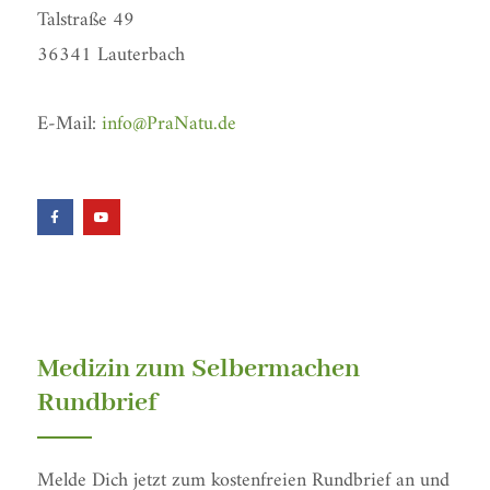
Talstraße 49
36341 Lauterbach
E-Mail:
info@PraNatu.de
F
Y
a
o
c
u
e
t
b
u
o
b
o
e
k
-
f
Medizin zum Selbermachen
Rundbrief
Melde Dich jetzt zum kostenfreien Rundbrief an und