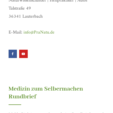
Naturwissenschaftler | Heilpraktiker | Autor
Talstraße 49
36341 Lauterbach
E-Mail:
info@PraNatu.de
F
Y
a
o
c
u
e
t
b
u
o
b
o
e
k
-
f
Medizin zum Selbermachen
Rundbrief