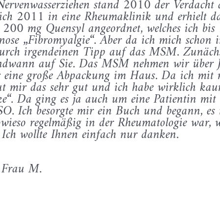
s Nervenwasserziehen stand 2010 der Verdach
ch 2011 in eine Rheumaklinik und erhielt da
x 200 mg Quensyl angeordnet, welches ich b
ose „Fibromyalgie“. Aber da ich mich schon i
ch durch irgendeinen Tipp auf das MSM. Zunäch
ndwann auf Sie. Das MSM nehmen wir über J
r eine große Abpackung im Haus. Da ich mit 
 tut mir das sehr gut und ich habe wirklich k
e“. Da ging es ja auch um eine Patientin mi
. Ich besorgte mir ein Buch und begann, es t
owieso regelmäßig in der Rheumatologie war, 
Ich wollte Ihnen einfach nur danken.
e Frau M.