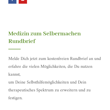
c
u
e
t
b
u
o
b
o
e
k
-
f
Medizin zum Selbermachen
Rundbrief
Melde Dich jetzt zum kostenfreien Rundbrief an und
erfahre die vielen Möglichkeiten, die Du nutzen
kannst,
um Deine Selbsthilfemöglichkeiten und Dein
therapeutisches Spektrum zu erweitern und zu
festigen.