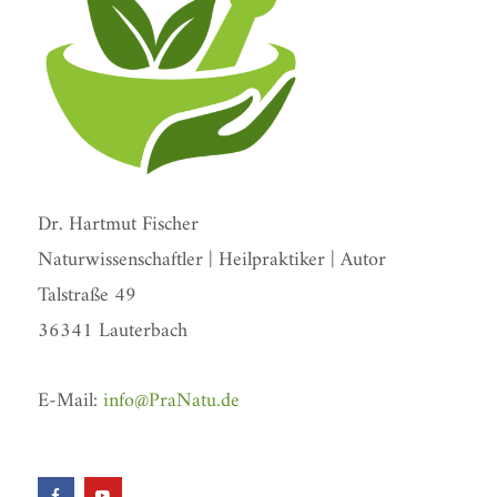
Dr. Hartmut Fischer
Naturwissenschaftler | Heilpraktiker | Autor
Talstraße 49
36341 Lauterbach
E-Mail:
info@PraNatu.de
F
Y
a
o