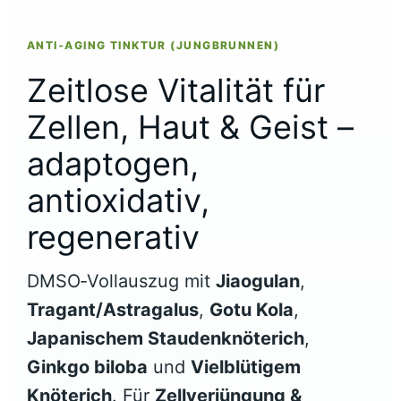
ANTI‑AGING TINKTUR (JUNGBRUNNEN)
Zeitlose Vitalität für
Zellen, Haut & Geist –
adaptogen,
antioxidativ,
regenerativ
DMSO‑Vollauszug mit
Jiaogulan
,
Tragant/Astragalus
,
Gotu Kola
,
Japanischem Staudenknöterich
,
Ginkgo biloba
und
Vielblütigem
Knöterich
. Für
Zellverjüngung &