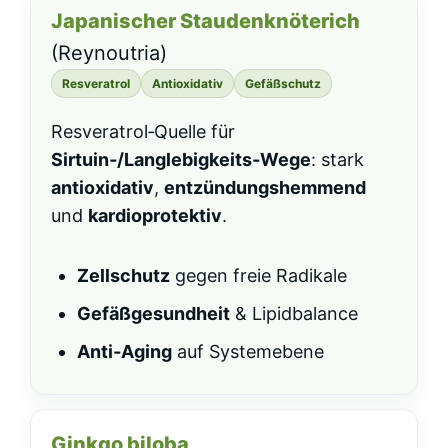
Japanischer Staudenknöterich
(Reynoutria)
Resveratrol
Antioxidativ
Gefäßschutz
Resveratrol‑Quelle für
Sirtuin‑/Langlebigkeits‑Wege
: stark
antioxidativ
,
entzündungshemmend
und
kardioprotektiv
.
Zellschutz
gegen freie Radikale
Gefäßgesundheit
& Lipidbalance
Anti‑Aging
auf Systemebene
Ginkgo biloba